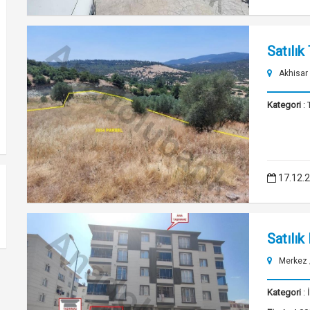
Satılık
Akhisar
Kategori
: 
17.12.
Satılı
Merkez 
Kategori
: 