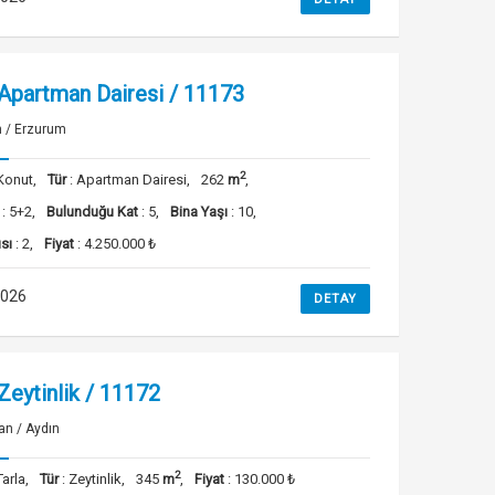
 Apartman Dairesi / 11173
 / Erzurum
2
Konut,
Tür
: Apartman Dairesi,
262
m
,
: 5+2,
Bulunduğu Kat
: 5,
Bina Yaşı
: 10,
sı
: 2,
Fiyat
: 4.250.000 ₺
2026
DETAY
 Zeytinlik / 11172
n / Aydın
2
Tarla,
Tür
: Zeytinlik,
345
m
,
Fiyat
: 130.000 ₺