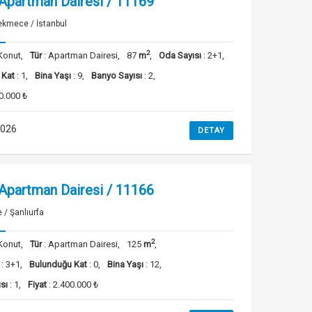
 Apartman Dairesi / 11169
kmece / İstanbul
2
Konut,
Tür
: Apartman Dairesi,
87
m
,
Oda Sayısı
: 2+1,
 Kat
: 1,
Bina Yaşı
: 9,
Banyo Sayısı
: 2,
0.000 ₺
2026
DETAY
 Apartman Dairesi / 11166
 / Şanlıurfa
2
Konut,
Tür
: Apartman Dairesi,
125
m
,
: 3+1,
Bulunduğu Kat
: 0,
Bina Yaşı
: 12,
sı
: 1,
Fiyat
: 2.400.000 ₺