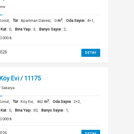
zmir
2
Konut,
Tür
: Apartman Dairesi,
0
m
,
Oda Sayısı
: 4+1,
 Kat
: 0,
Bina Yaşı
: 3,
Banyo Sayısı
: 2,
0.000 ₺
2026
DETAY
 Köy Evi / 11175
/ Sakarya
2
Konut,
Tür
: Köy Evi,
462
m
,
Oda Sayısı
: 2+2,
 Kat
: 0,
Bina Yaşı
: 30,
Banyo Sayısı
: 1,
0.000 ₺
2026
DETAY