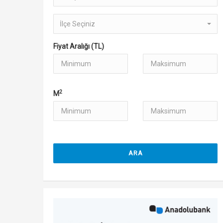
İlçe Seçiniz
Fiyat Aralığı (TL)
2
M
ARA