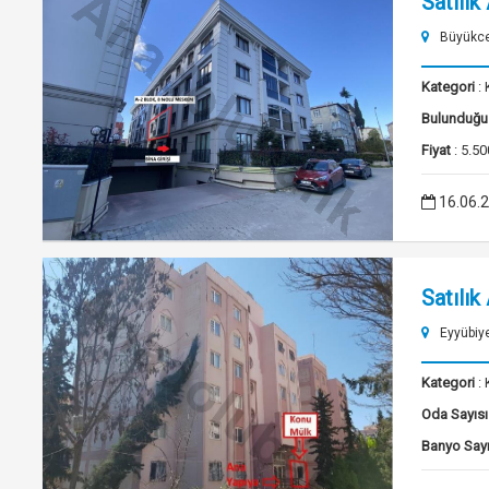
Satılık
Büyükce
Kategori
: 
Bulunduğu
Fiyat
: 5.50
16.06.
Satılık
Eyyübiye
Kategori
: 
Oda Sayısı
Banyo Sayı