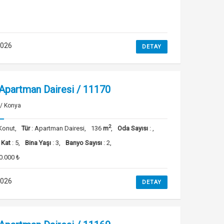
2026
DETAY
 Apartman Dairesi / 11170
 / Konya
2
Konut,
Tür
: Apartman Dairesi,
136
m
,
Oda Sayısı
: ,
 Kat
: 5,
Bina Yaşı
: 3,
Banyo Sayısı
: 2,
0.000 ₺
2026
DETAY