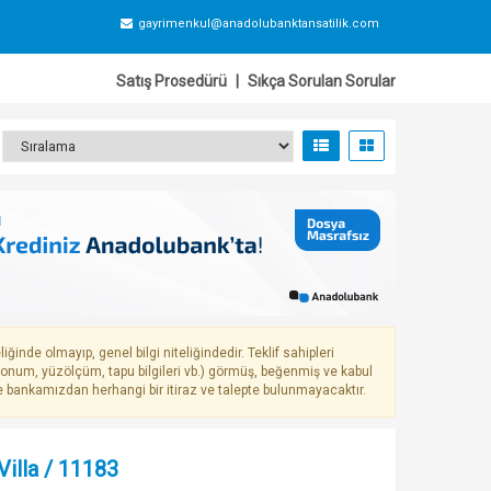
gayrimenkul@anadolubanktansatilik.com
Satış Prosedürü
|
Sıkça Sorulan Sorular
iğinde olmayıp, genel bilgi niteliğindedir. Teklif sahipleri
 konum, yüzölçüm, tapu bilgileri vb.) görmüş, beğenmiş ve kabul
rle bankamızdan herhangi bir itiraz ve talepte bulunmayacaktır.
 Villa / 11183