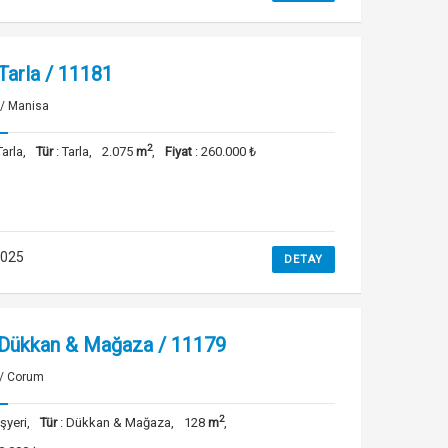
 Tarla / 11181
 / Manisa
2
Tarla,
Tür
: Tarla,
2.075
m
,
Fiyat
: 260.000 ₺
2025
DETAY
k Dükkan & Mağaza / 11179
/ Corum
2
İşyeri,
Tür
: Dükkan & Mağaza,
128
m
,