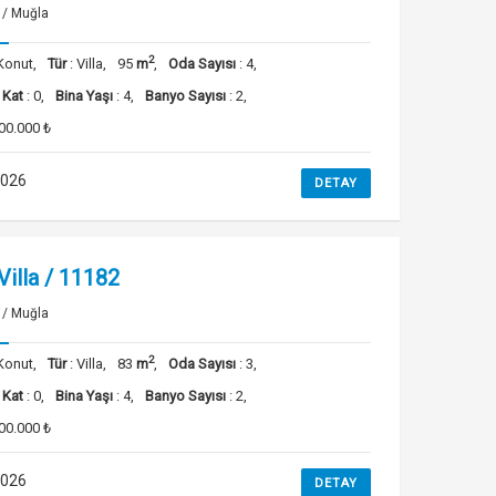
/ Muğla
2
Konut,
Tür
: Villa,
95
m
,
Oda Sayısı
: 4,
 Kat
: 0,
Bina Yaşı
: 4,
Banyo Sayısı
: 2,
00.000 ₺
2026
DETAY
 Villa / 11182
/ Muğla
2
Konut,
Tür
: Villa,
83
m
,
Oda Sayısı
: 3,
 Kat
: 0,
Bina Yaşı
: 4,
Banyo Sayısı
: 2,
00.000 ₺
2026
DETAY