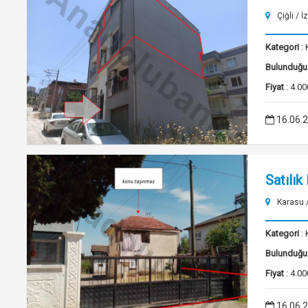
Çiğli / İ
Kategori
: 
Bulunduğu
Fiyat
: 4.00
16.06.
Satılık
Karasu 
Kategori
: 
Bulunduğu
Fiyat
: 4.00
16.06.