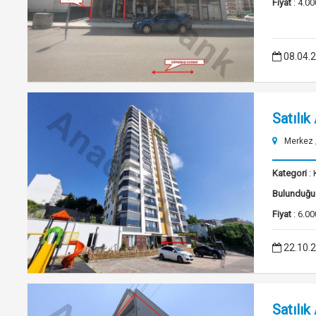
Fiyat
: 4.00
08.04.
Satılık
Merkez
Kategori
: 
Bulunduğu
Fiyat
: 6.00
22.10.
Satılık