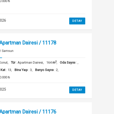
0.000 ₺
2026
DETAY
 Apartman Dairesi / 11178
 / Samsun
2
Konut,
Tür
: Apartman Dairesi,
164
m
,
Oda Sayısı
: ,
 Kat
: 13,
Bina Yaşı
: 3,
Banyo Sayısı
: 2,
0.000 ₺
2025
DETAY
 Apartman Dairesi / 11176