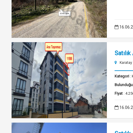
16.06.
Satılık
Karatay
Kategori
: 
Bulunduğu
Fiyat
: 4.25
16.06.