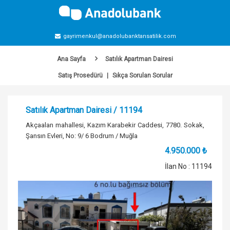
gayrimenkul@anadolubanktansatilik.com
Ana Sayfa
Satılık Apartman Dairesi
Satış Prosedürü
|
Sıkça Sorulan Sorular
Satılık Apartman Dairesi / 11194
Akçaalan mahallesi, Kazım Karabekir Caddesi, 7780. Sokak,
Şansın Evleri, No: 9/ 6 Bodrum / Muğla
4.950.000 ₺
İlan No : 11194
Önceki
Son