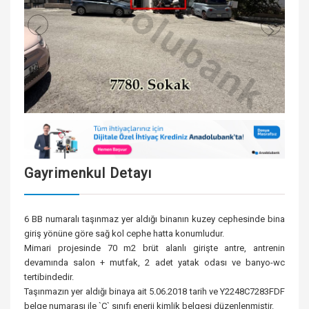
Gayrimenkul Detayı
6 BB numaralı taşınmaz yer aldığı binanın kuzey cephesinde bina
giriş yönüne göre sağ kol cephe hatta konumludur.
Mimari projesinde 70 m2 brüt alanlı girişte antre, antrenin
devamında salon + mutfak, 2 adet yatak odası ve banyo-wc
tertibindedir.
Taşınmazın yer aldığı binaya ait 5.06.2018 tarih ve Y2248C7283FDF
belge numarası ile `C` sınıfı enerji kimlik belgesi düzenlenmiştir.