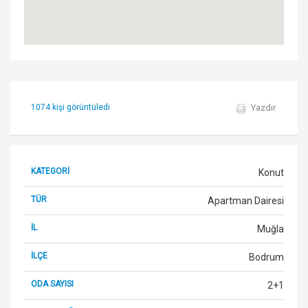
1074 kişi görüntüledi
Yazdır
KATEGORİ
Konut
TÜR
Apartman Dairesi
İL
Muğla
İLÇE
Bodrum
ODA SAYISI
2+1