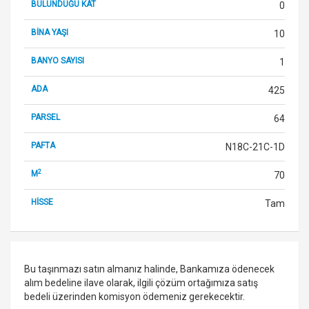
BULUNDUĞU KAT
0
BİNA YAŞI
10
BANYO SAYISI
1
ADA
425
PARSEL
64
PAFTA
N18C-21C-1D
2
M
70
HİSSE
Tam
Bu taşınmazı satın almanız halinde, Bankamıza ödenecek
alım bedeline ilave olarak, ilgili çözüm ortağımıza satış
bedeli üzerinden komisyon ödemeniz gerekecektir.